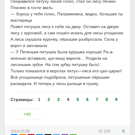
Понравился петуху лисий голос, стал он лису Лечею-
Плачею в гости звать:
— Хорош у тебя голос, Патрикеевна, видно, большая ты
мастерица.
Повёл петушок лису к себе на двор. Оставил на дворе
лису с курочкой, а сам пошёл искать для лисы угощение.
А лиса скушала курочку, пёрышки разбросала. Села у
ворот и заплакала:
— У Петеньки-петушка была курушка хороша! Ра-а-
аненько вставала, щи-кашу варила... Угодила на
лисонькин зубок. На том зубку петушку быть!..
Только показался в воротах петух—лиса его цап-царап!
Всё угощеньице подобрала, петушиные пёрышки
раскидала. И теперь у лисы рыльце в пушку.
Страницы:
1
2
3
4
5
6
7
8
9
+49
2014-03-05
15 219
0