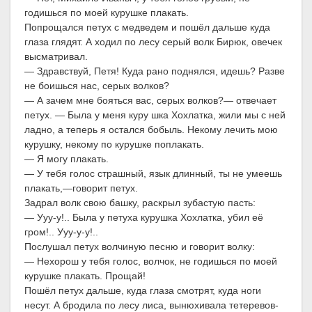
годишься по моей курушке плакать.
Попрощался петух с медведем и пошёл дальше куда
глаза глядят. А ходил по лесу серый волк Бирюк, овечек
высматривал.
— Здравствуй, Петя! Куда рано поднялся, идешь? Разве
не боишься нас, серых волков?
— А зачем мне бояться вас, серых волков?— отвечает
петух. — Была у меня куру шка Хохлатка, жили мы с ней
ладно, а теперь я остался бобыль. Некому лечить мою
курушку, некому по курушке поплакать.
— Я могу плакать.
— У тебя голос страшный, язык длинный, ты не умеешь
плакать,—говорит петух.
Задрал волк свою башку, раскрыл зубастую пасть:
— Ууу-у!.. Была у петуха курушка Хохлатка, убил её
гром!.. Ууу-у-у!..
Послушал петух волчиную песню и говорит волку:
— Нехорош у тебя голос, волчок, не годишься по моей
курушке плакать. Прощай!
Пошёл петух дальше, куда глаза смотрят, куда ноги
несут. А бродила по лесу лиса, вынюхивала тетеревов-