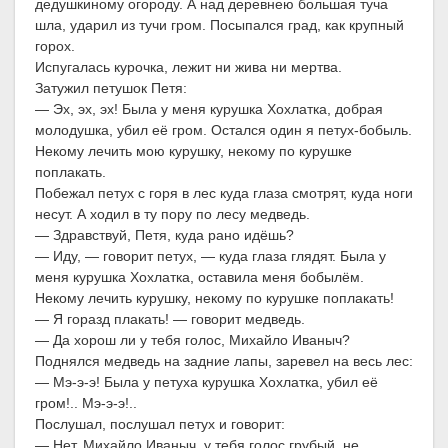
дедушкиному огороду. А над деревнею большая туча
шла, ударил из тучи гром. Посыпался град, как крупный
горох.
Испугалась курочка, лежит ни жива ни мертва.
Затужил петушок Петя:
— Эх, эх, эх! Была у меня курушка Хохлатка, добрая
молодушка, убил её гром. Остался один я петух-бобыль.
Некому лечить мою курушку, некому по курушке
поплакать.
Побежал петух с горя в лес куда глаза смотрят, куда ноги
несут. А ходил в ту пору по лесу медведь.
— Здравствуй, Петя, куда рано идёшь?
— Иду, — говорит петух, — куда глаза глядят. Была у
меня курушка Хохлатка, оставила меня бобылём.
Некому лечить курушку, некому по курушке поплакать!
— Я горазд плакать! — говорит медведь.
— Да хорош ли у тебя голос, Михайло Иваныч?
Поднялся медведь на задние лапы, заревел на весь лес:
— Мэ-э-э! Была у петуха курушка Хохлатка, убил её
гром!.. Мэ-э-э!..
Послушал, послушал петух и говорит:
— Нет, Михайло Иваныч, у тебя голос грубый, не