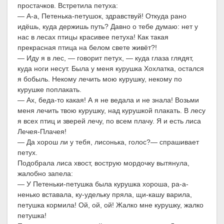
простачков. Встретила петуха:
— А-а, Петенька-петушок, здравствуй! Откуда рано
идёшь, куда держишь путь? Давно о тебе думаю: нет у
нас в лесах птицы красивее петуха! Как такая
прекрасная птица на белом свете живёт?!
— Иду я в лес, — говорит петух, — куда глаза глядят,
куда ноги несут. Была у меня курушка Хохлатка, остался
я бобыль. Некому лечить мою курушку, некому по
курушке поплакать.
— Ах, беда-то какая! А я не ведала и не знала! Возьми
меня лечить твою курушку, над курушкой плакать. В лесу
я всех птиц и зверей лечу, по всем плачу. Я и есть лиса
Лечея-Плачея!
— Да хорош ли у тебя, лисонька, голос?— спрашивает
петух.
Подобрала лиса хвост, вострую мордочку вытянула,
жалобно запела:
— У Петеньки-петушка была курушка хороша, ра-а-
ненько вставала, ку-удельку пряла, щи-кашу варила,
петушка кормила! Ой, ой, ой! Жалко мне курушку, жалко
петушка!