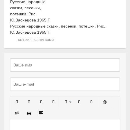
Русские народные сказки, песенки, потешки. Рис.
Ю.Васнецова 1965 Г.
сказки с картинками
Полужирный
Курсив
Подчеркнутый
Зачеркнутый
Выравнивание
Нумерованный список
Маркированный спи
Вставить сма
Вставка скрытого текста
Вставка цитаты
Вставка спойлера