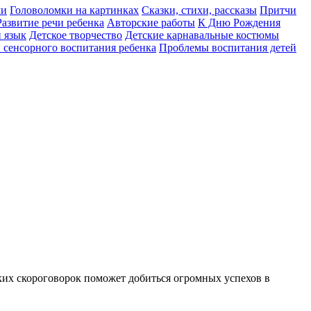
ми
Головоломки на картинках
Сказки, стихи, рассказы
Притчи
Развитие речи ребенка
Авторские работы
К Дню Рождения
 язык
Детское творчество
Детские карнавальные костюмы
сенсорного воспитания ребенка
Проблемы воспитания детей
ких скороговорок поможет добиться огромных успехов в