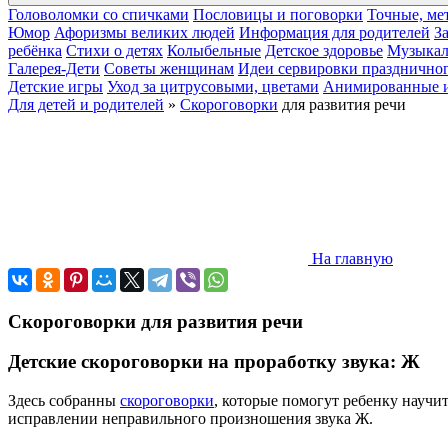
Головоломки со спичками
Пословицы и поговорки
Точные, ме
Юмор
Афоризмы великих людей
Информация для родителей
З
ребёнка
Cтихи о детях
Колыбельные
Детское здоровье
Музыкал
Галерея-Дети
Cоветы женщинам
Идеи сервировки праздничног
Детские игры
Уход за цитрусовыми, цветами
Анимированные 
Для детей и родителей
»
Скороговорки
для развития речи
На главную
Скороговорки для развития речи
Детские скороговорки на проработку звука: Ж
Здесь собранны
скороговорки
, которые помогут ребенку научи
исправлении неправильного произношения звука Ж.