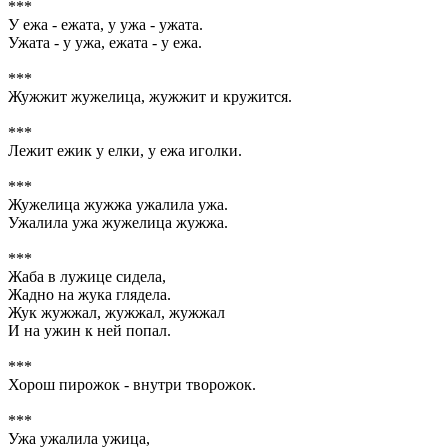
***
У ежа - ежата, у ужа - ужата.
Ужата - у ужа, ежата - у ежа.
***
Жужжит жужелица, жужжит и кружится.
***
Лежит ежик у елки, у ежа иголки.
***
Жужелица жужжа ужалила ужа.
Ужалила ужа жужелица жужжа.
***
Жаба в лужице сидела,
Жадно на жука глядела.
Жук жужжал, жужжал, жужжал
И на ужин к ней попал.
***
Хорош пирожок - внутри творожок.
***
Ужа ужалила ужица,