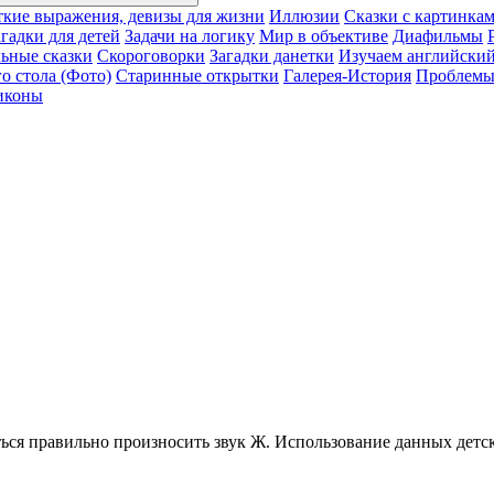
ткие выражения, девизы для жизни
Иллюзии
Сказки с картинка
агадки для детей
Задачи на логику
Мир в объективе
Диафильмы
ьные сказки
Скороговорки
Загадки данетки
Изучаем английский
о стола (Фото)
Старинные открытки
Галерея-История
Проблемы 
иконы
ться правильно произносить звук Ж. Использование данных детс