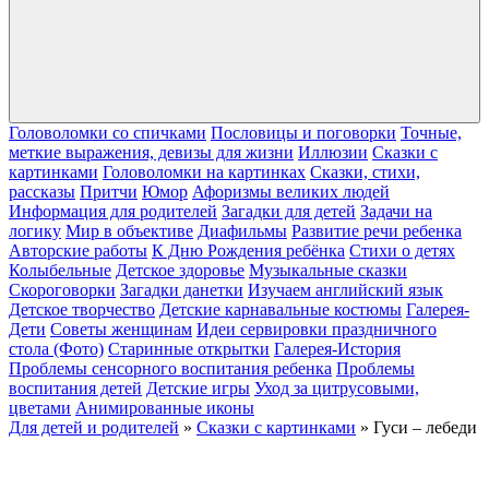
Головоломки со спичками
Пословицы и поговорки
Точные,
меткие выражения, девизы для жизни
Иллюзии
Сказки с
картинками
Головоломки на картинках
Сказки, стихи,
рассказы
Притчи
Юмор
Афоризмы великих людей
Информация для родителей
Загадки для детей
Задачи на
логику
Мир в объективе
Диафильмы
Развитие речи ребенка
Авторские работы
К Дню Рождения ребёнка
Cтихи о детях
Колыбельные
Детское здоровье
Музыкальные сказки
Скороговорки
Загадки данетки
Изучаем английский язык
Детское творчество
Детские карнавальные костюмы
Галерея-
Дети
Cоветы женщинам
Идеи сервировки праздничного
стола (Фото)
Старинные открытки
Галерея-История
Проблемы сенсорного воспитания ребенка
Проблемы
воспитания детей
Детские игры
Уход за цитрусовыми,
цветами
Анимированные иконы
Для детей и родителей
»
Сказки с картинками
» Гуси – лебеди