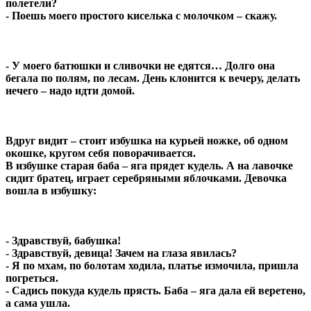
полетели?
- Поешь моего простого киселька с молочком – скажу.
- У моего батюшки и сливочки не едятся… Долго она
бегала по полям, по лесам. День клонится к вечеру, делать
нечего – надо идти домой.
Вдруг видит – стоит избушка на курьей ножке, об одном
окошке, кругом себя поворачивается.
В избушке старая баба – яга прядет кудель. А на лавочке
сидит братец, играет серебряными яблочками. Девочка
вошла в избушку:
- Здравствуй, бабушка!
- Здравствуй, девица! Зачем на глаза явилась?
- Я по мхам, по болотам ходила, платье измочила, пришла
погреться.
- Садись покуда кудель прясть. Баба – яга дала ей веретено,
а сама ушла.