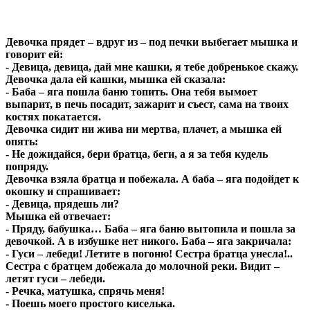
Девочка прядет – вдруг из – под печки выбегает мышка и
говорит ей:
- Девица, девица, дай мне кашки, я тебе добренькое скажу.
Девочка дала ей кашки, мышка ей сказала:
- Баба – яга пошла баню топить. Она тебя вымоет
выпарит, в печь посадит, зажарит и съест, сама на твоих
костях покатается.
Девочка сидит ни жива ни мертва, плачет, а мышка ей
опять:
- Не дожидайся, бери братца, беги, а я за тебя кудель
попряду.
Девочка взяла братца и побежала. А баба – яга подойдет к
окошку и спрашивает:
- Девица, прядешь ли?
Мышка ей отвечает:
- Пряду, бабушка… Баба – яга баню вытопила и пошла за
девочкой. А в избушке нет никого. Баба – яга закричала:
- Гуси – лебеди! Летите в погоню! Сестра братца унесла!..
Сестра с братцем добежала до молочной реки. Видит –
летят гуси – лебеди.
- Речка, матушка, спрячь меня!
- Поешь моего простого киселька.