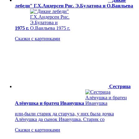
"Дикие
лебеди" Г.Х.Андерсен Рис. Э.Булатова и О.Ваильева
1975 г.
Сказки с картинками
Сестрица
Алёнушка и братец Иванушка
или-были старик да старуха, у них была дочка
Алёнушка да сынок Иванушка. Старик со
Сказки с картинками