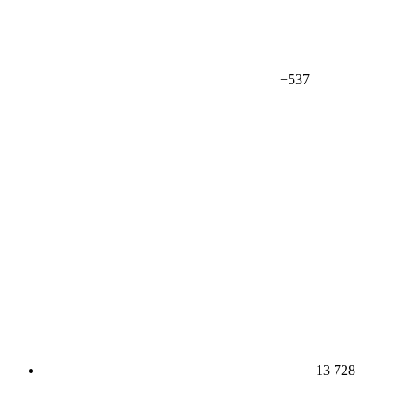
+537
13 728