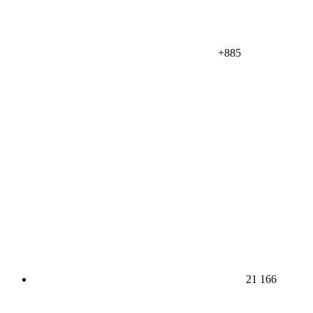
+885
21 166