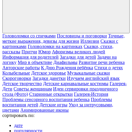
Головоломки со спичками
Пословицы и поговорки
Точные,
меткие выражения, девизы для жизни
Иллюзии
Сказки с
картинками
Головоломки на картинках
Сказки, стихи,
рассказы
Притчи
Юмор
Афоризмы великих людей
Информация для родителей
Загадки для детей
Задачи на
логику
Мир в объективе
Диафильмы
Развитие речи ребенка
Авторские работы
К Дню Рождения ребёнка
Cтихи о детях
Колыбельные
Детское здоровье
Музыкальные сказки
Скороговорки
Загадки данетки
Изучаем английский язык
Детское творчество
Детские карнавальные костюмы
Галерея-
Дети
Cоветы женщинам
Идеи сервировки праздничного
стола (Фото)
Старинные открытки
Галерея-История
Проблемы сенсорного воспитания ребенка
Проблемы
воспитания детей
Детские игры
Уход за цитрусовыми,
цветами
Анимированные иконы
сортировать по:
дате
популярности