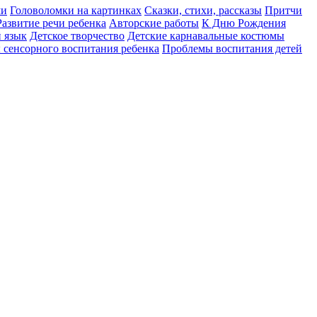
ми
Головоломки на картинках
Сказки, стихи, рассказы
Притчи
Развитие речи ребенка
Авторские работы
К Дню Рождения
 язык
Детское творчество
Детские карнавальные костюмы
сенсорного воспитания ребенка
Проблемы воспитания детей