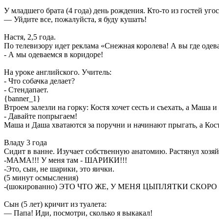
У младшего брата (4 года) день рождения. Кто-то из гостей уг
— Уйдите все, пожалуйста, я буду кушать!
Настя, 2,5 года.
По телевизору идет реклама «Снежная королева! А вы где оде
- А мы одеваемся в коридоре!
На уроке английского. Учитель:
- Что собачка делает?
- Cтендапает.
{banner_1}
Втроем залезли на горку: Костя хочет сесть и съехать, а Маша 
- Давайте попрыгаем!
Маша и Даша хватаются за поручни и начинают прыгать, а Кост
Владу 3 года
Сидит в ванне. Изучает собственную анатомию. Растянул хозяй
-МАМА!!! У меня там - ШАРИКИ!!!
-Это, сын, не шарики, это яички.
(5 минут осмысления)
-(шокированно) ЭТО ЧТО ЖЕ, У МЕНЯ ЦЫПЛЯТКИ СКОРО
Сын (5 лет) кричит из туалета:
— Папа! Иди, посмотри, сколько я выкакал!