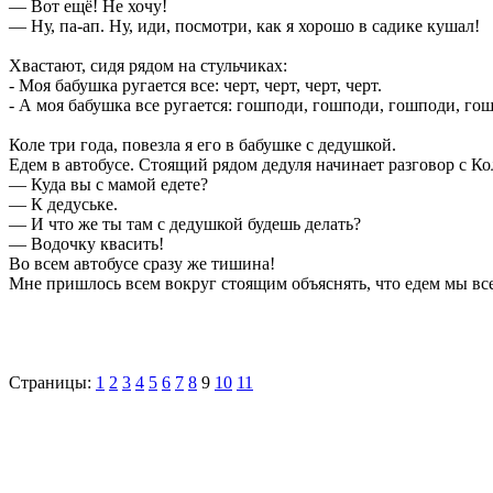
— Вот ещё! Не хочу!
— Ну, па-ап. Ну, иди, посмотри, как я хорошо в садике кушал!
Хвастают, сидя рядом на стульчиках:
- Моя бабушка ругается все: черт, черт, черт, черт.
- А моя бабушка все ругается: гошподи, гошподи, гошподи, го
Коле три года, повезла я его в бабушке с дедушкой.
Едем в автобусе. Стоящий рядом дедуля начинает разговор с Ко
— Куда вы с мамой едете?
— К дедуське.
— И что же ты там с дедушкой будешь делать?
— Водочку квасить!
Во всем автобусе сразу же тишина!
Мне пришлось всем вокруг стоящим объяснять, что едем мы 
Страницы:
1
2
3
4
5
6
7
8
9
10
11