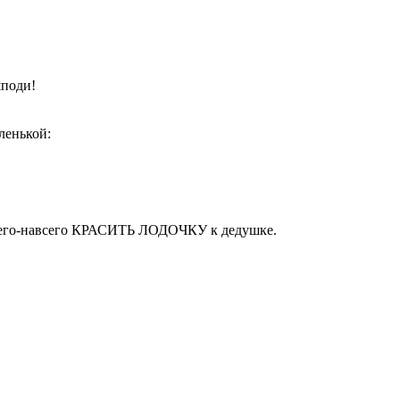
шподи!
ленькой:
всего-навсего КРАСИТЬ ЛОДОЧКУ к дедушке.