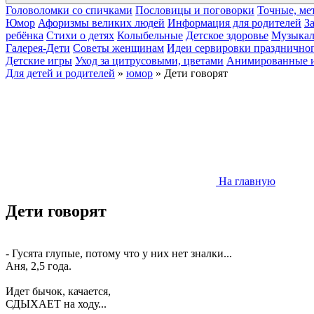
Головоломки со спичками
Пословицы и поговорки
Точные, ме
Юмор
Афоризмы великих людей
Информация для родителей
З
ребёнка
Cтихи о детях
Колыбельные
Детское здоровье
Музыкал
Галерея-Дети
Cоветы женщинам
Идеи сервировки праздничног
Детские игры
Уход за цитрусовыми, цветами
Анимированные 
Для детей и родителей
»
юмор
» Дети говорят
На главную
Дети говорят
- Гусята глупые, потому что у них нет зналки...
Аня, 2,5 года.
Идет бычок, качается,
СДЫХАЕТ на ходу...