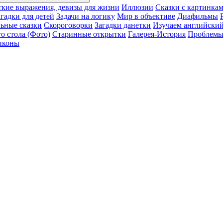
ткие выражения, девизы для жизни
Иллюзии
Сказки с картинка
агадки для детей
Задачи на логику
Мир в объективе
Диафильмы
ьные сказки
Скороговорки
Загадки данетки
Изучаем английский
о стола (Фото)
Старинные открытки
Галерея-История
Проблемы 
иконы