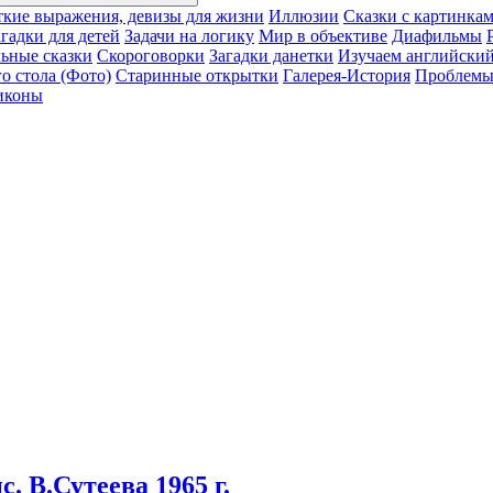
ткие выражения, девизы для жизни
Иллюзии
Сказки с картинка
агадки для детей
Задачи на логику
Мир в объективе
Диафильмы
ьные сказки
Скороговорки
Загадки данетки
Изучаем английский
о стола (Фото)
Старинные открытки
Галерея-История
Проблемы 
иконы
 В.Сутеева 1965 г.