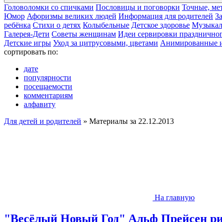
Головоломки со спичками
Пословицы и поговорки
Точные, ме
Юмор
Афоризмы великих людей
Информация для родителей
З
ребёнка
Cтихи о детях
Колыбельные
Детское здоровье
Музыкал
Галерея-Дети
Cоветы женщинам
Идеи сервировки праздничног
Детские игры
Уход за цитрусовыми, цветами
Анимированные 
сортировать по:
дате
популярности
посещаемости
комментариям
алфавиту
Для детей и родителей
» Материалы за 22.12.2013
На главную
"Весёлый Новый Год" Альф Прейсен рис.