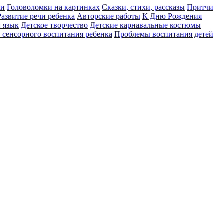
ми
Головоломки на картинках
Сказки, стихи, рассказы
Притчи
Развитие речи ребенка
Авторские работы
К Дню Рождения
 язык
Детское творчество
Детские карнавальные костюмы
сенсорного воспитания ребенка
Проблемы воспитания детей