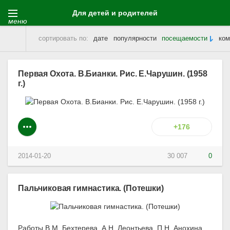
Для детей и родителей
меню
сортировать по:
дате
популярности
посещаемости
ком
Для детей и родителей
» Материалы за 20.01.2014
Первая Охота. В.Бианки. Рис. Е.Чарушин. (1958
г.)
+176
2014-01-20
30 007
0
Пальчиковая гимнастика. (Потешки)
Работы В.М. Бехтерева, А.Н. Леонтьева, П.Н. Анохина