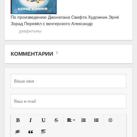
По произведению Джонатана Свифта Художник Эрнё
Зорад Перевёл с венгерского Александр
диафильмы
КОММЕНТАРИИ
1
Полужирный
Курсив
Подчеркнутый
Зачеркнутый
Выравнивание
Нумерованный список
Маркированный спи
Вставить сма