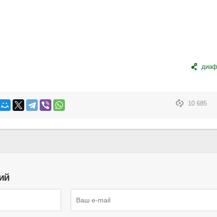
диа
10 685
ий