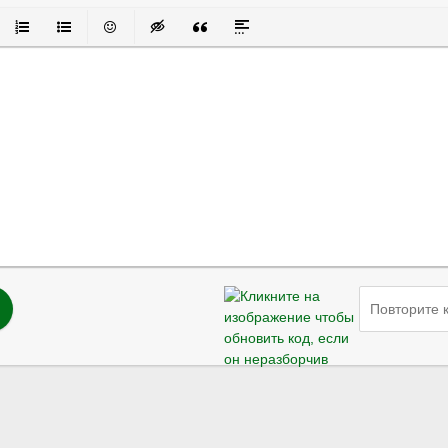
й
авнивание
Нумерованный список
Маркированный список
Вставить смайлик
Вставка скрытого текста
Вставка цитаты
Вставка спойлера