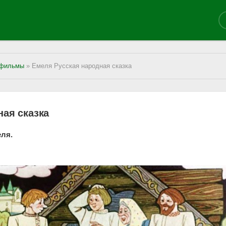
фильмы
» Емеля Русская народная сказка
ная сказка
еля.