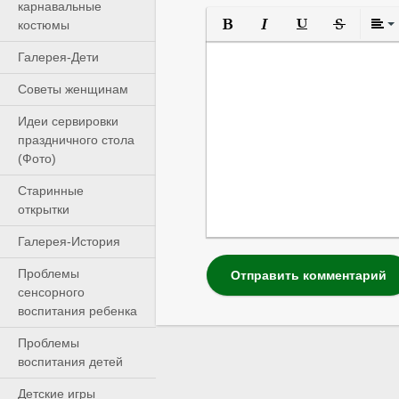
карнавальные
костюмы
Полужирный
Курсив
Подчеркнутый
Зачеркнуты
Выр
Галерея-Дети
Cоветы женщинам
Идеи сервировки
праздничного стола
(Фото)
Старинные
открытки
Галерея-История
Проблемы
Отправить комментарий
сенсорного
воспитания ребенка
Проблемы
воспитания детей
Детские игры