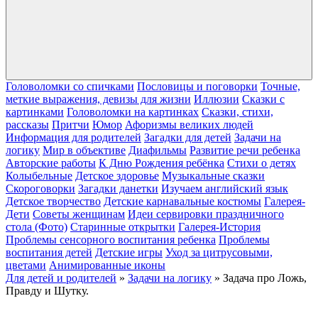
Головоломки со спичками
Пословицы и поговорки
Точные,
меткие выражения, девизы для жизни
Иллюзии
Сказки с
картинками
Головоломки на картинках
Сказки, стихи,
рассказы
Притчи
Юмор
Афоризмы великих людей
Информация для родителей
Загадки для детей
Задачи на
логику
Мир в объективе
Диафильмы
Развитие речи ребенка
Авторские работы
К Дню Рождения ребёнка
Cтихи о детях
Колыбельные
Детское здоровье
Музыкальные сказки
Скороговорки
Загадки данетки
Изучаем английский язык
Детское творчество
Детские карнавальные костюмы
Галерея-
Дети
Cоветы женщинам
Идеи сервировки праздничного
стола (Фото)
Старинные открытки
Галерея-История
Проблемы сенсорного воспитания ребенка
Проблемы
воспитания детей
Детские игры
Уход за цитрусовыми,
цветами
Анимированные иконы
Для детей и родителей
»
Задачи на логику
» Задача про Ложь,
Правду и Шутку.