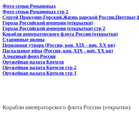
Фото семьи Романовых
Фото семьи Романовых стр 2
Сергей Прокудин-Горский.Жизнь царской России.Цветные 
Города Российской империи (открытки)
Города Российской империи (открытки) стр 2
Корабли императорского флота России (открытки)
Старинные иконы
Церковная утварь (Россия, кон. XIX - нач. XX вв)
Пасхальные яйца (Россия, кон. XIX - нач. XX вв)
Алмазный фонд России
Оружейная палата Кремля
Оружейная палата Кремля стр 2
Оружейная палата Кремля стр 3
Корабли императорского флота России (открытки)