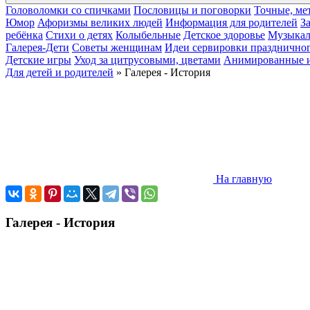
Головоломки со спичками
Пословицы и поговорки
Точные, ме
Юмор
Афоризмы великих людей
Информация для родителей
З
ребёнка
Cтихи о детях
Колыбельные
Детское здоровье
Музыкал
Галерея-Дети
Cоветы женщинам
Идеи сервировки праздничног
Детские игры
Уход за цитрусовыми, цветами
Анимированные 
Для детей и родителей
» Галерея - История
На главную
Галерея - История