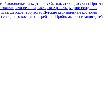
ми
Головоломки на картинках
Сказки, стихи, рассказы
Притчи
Развитие речи ребенка
Авторские работы
К Дню Рождения
 язык
Детское творчество
Детские карнавальные костюмы
сенсорного воспитания ребенка
Проблемы воспитания детей