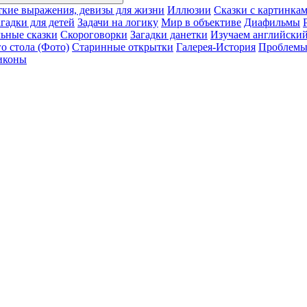
ткие выражения, девизы для жизни
Иллюзии
Сказки с картинка
агадки для детей
Задачи на логику
Мир в объективе
Диафильмы
ьные сказки
Скороговорки
Загадки данетки
Изучаем английский
о стола (Фото)
Старинные открытки
Галерея-История
Проблемы 
иконы