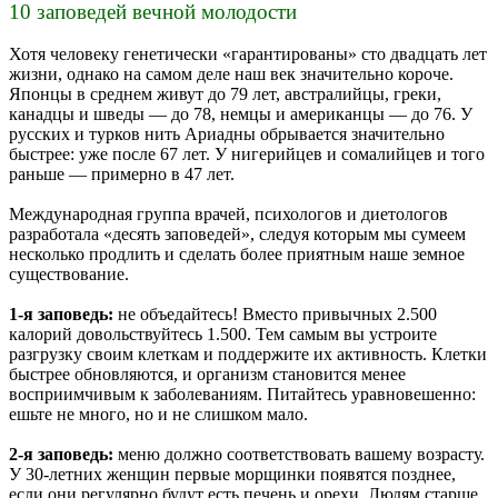
10 заповедей вечной молодости
Хотя человеку генетически «гарантированы» сто двадцать лет
жизни, однако на самом деле наш век значительно короче.
Японцы в среднем живут до 79 лет, австралийцы, греки,
канадцы и шведы — до 78, немцы и американцы — до 76. У
русских и турков нить Ариадны обрывается значительно
быстрее: уже после 67 лет. У нигерийцев и сомалийцев и того
раньше — примерно в 47 лет.
Международная группа врачей, психологов и диетологов
разработала «десять заповедей», следуя которым мы сумеем
несколько продлить и сделать более приятным наше земное
существование.
1-я заповедь:
не объедайтесь! Вместо привычных 2.500
калорий довольствуйтесь 1.500. Тем самым вы устроите
разгрузку своим клеткам и поддержите их активность. Клетки
быстрее обновляются, и организм становится менее
восприимчивым к заболеваниям. Питайтесь уравновешенно:
ешьте не много, но и не слишком мало.
2-я заповедь:
меню должно соответствовать вашему возрасту.
У 30-летних женщин первые морщинки появятся позднее,
если они регулярно будут есть печень и орехи. Людям старше