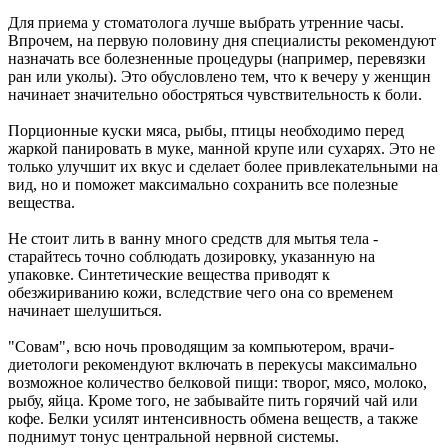
Для приема у стоматолога лучше выбрать утренние часы.
Впрочем, на первую половину дня специалисты рекомендуют
назначать все болезненные процедуры (например, перевязки
ран или уколы). Это обусловлено тем, что к вечеру у женщин
начинает значительно обостряться чувствительность к боли.
Порционные куски мяса, рыбы, птицы необходимо перед
жаркой панировать в муке, манной крупе или сухарях. Это не
только улучшит их вкус и сделает более привлекательными на
вид, но и поможет максимально сохранить все полезные
вещества.
Не стоит лить в ванну много средств для мытья тела -
старайтесь точно соблюдать дозировку, указанную на
упаковке. Синтетические вещества приводят к
обезжириванию кожи, вследствие чего она со временем
начинает шелушиться.
"Совам", всю ночь проводящим за компьютером, врачи-
диетологи рекомендуют включать в перекусы максимально
возможное количество белковой пищи: творог, мясо, молоко,
рыбу, яйца. Кроме того, не забывайте пить горячий чай или
кофе. Белки усилят интенсивность обмена веществ, а также
поднимут тонус центральной нервной системы.