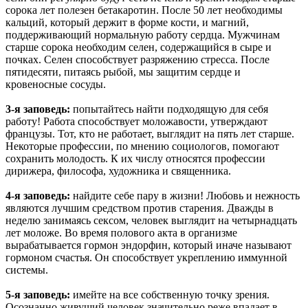
сорока лет полезен бетакаротин. После 50 лет необходимы
кальций, который держит в форме кости, и магний,
поддерживающий нормальную работу сердца. Мужчинам
старше сорока необходим селен, содержащийся в сыре и
почках. Селен способствует разряжению стресса. После
пятидесяти, питаясь рыбой, мы защитим сердце и
кровеносные сосуды.
3-я заповедь:
попытайтесь найти подходящую для себя
работу! Работа способствует моложавости, утверждают
французы. Тот, кто не работает, выглядит на пять лет старше.
Некоторые профессии, по мнению социологов, помогают
сохранить молодость. К их числу относятся профессии
дирижера, философа, художника и священника.
4-я заповедь:
найдите себе пару в жизни! Любовь и нежность
являются лучшим средством против старения. Дважды в
неделю занимаясь сексом, человек выглядит на четырнадцать
лет моложе. Во время полового акта в организме
вырабатывается гормон эндорфин, который иначе называют
гормоном счастья. Он способствует укреплению иммунной
системы.
5-я заповедь:
имейте на все собственную точку зрения.
Осознанно живущий человек значительно реже впадает в