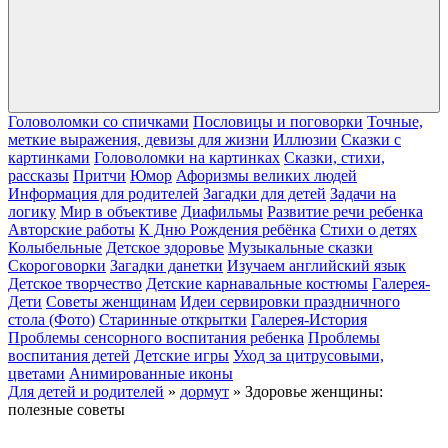
Головоломки со спичками
Пословицы и поговорки
Точные,
меткие выражения, девизы для жизни
Иллюзии
Сказки с
картинками
Головоломки на картинках
Сказки, стихи,
рассказы
Притчи
Юмор
Афоризмы великих людей
Информация для родителей
Загадки для детей
Задачи на
логику
Мир в объективе
Диафильмы
Развитие речи ребенка
Авторские работы
К Дню Рождения ребёнка
Cтихи о детях
Колыбельные
Детское здоровье
Музыкальные сказки
Скороговорки
Загадки данетки
Изучаем английский язык
Детское творчество
Детские карнавальные костюмы
Галерея-
Дети
Cоветы женщинам
Идеи сервировки праздничного
стола (Фото)
Старинные открытки
Галерея-История
Проблемы сенсорного воспитания ребенка
Проблемы
воспитания детей
Детские игры
Уход за цитрусовыми,
цветами
Анимированные иконы
Для детей и родителей
»
дормут
» Здоровье женщины:
полезные советы