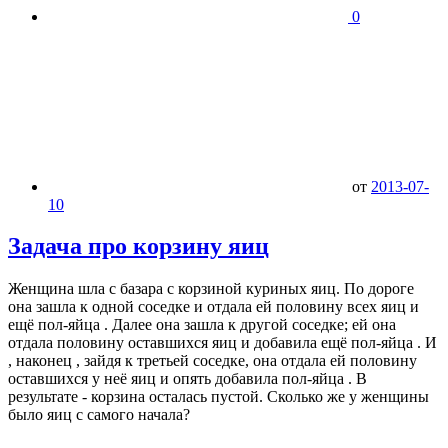
0
от
2013-07-
10
Задача про корзину яиц
Женщина шла с базара с корзиной куриных яиц. По дороге
она зашла к одной соседке и отдала ей половину всех яиц и
ещё пол-яйца . Далее она зашла к другой соседке; ей она
отдала половину оставшихся яиц и добавила ещё пол-яйца . И
, наконец , зайдя к третьей соседке, она отдала ей половину
оставшихся у неё яиц и опять добавила пол-яйца . В
результате - корзина осталась пустой. Сколько же у женщины
было яиц с самого начала?