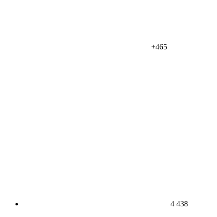
+465
4 438