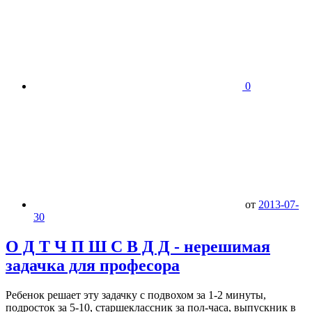
0
от
2013-07-
30
О Д Т Ч П Ш С В Д Д - нерешимая
задачка для професора
Ребенок решает эту задачку с подвохом за 1-2 минуты,
подросток за 5-10, старшеклассник за пол-часа, выпускник в