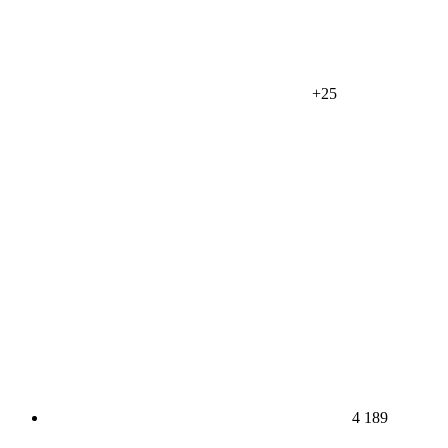
+25
4 189