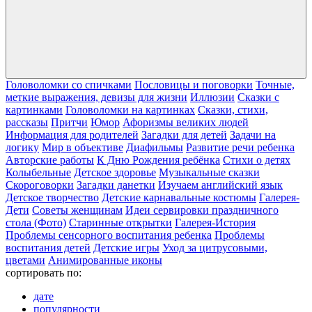
Головоломки со спичками
Пословицы и поговорки
Точные,
меткие выражения, девизы для жизни
Иллюзии
Сказки с
картинками
Головоломки на картинках
Сказки, стихи,
рассказы
Притчи
Юмор
Афоризмы великих людей
Информация для родителей
Загадки для детей
Задачи на
логику
Мир в объективе
Диафильмы
Развитие речи ребенка
Авторские работы
К Дню Рождения ребёнка
Cтихи о детях
Колыбельные
Детское здоровье
Музыкальные сказки
Скороговорки
Загадки данетки
Изучаем английский язык
Детское творчество
Детские карнавальные костюмы
Галерея-
Дети
Cоветы женщинам
Идеи сервировки праздничного
стола (Фото)
Старинные открытки
Галерея-История
Проблемы сенсорного воспитания ребенка
Проблемы
воспитания детей
Детские игры
Уход за цитрусовыми,
цветами
Анимированные иконы
сортировать по:
дате
популярности