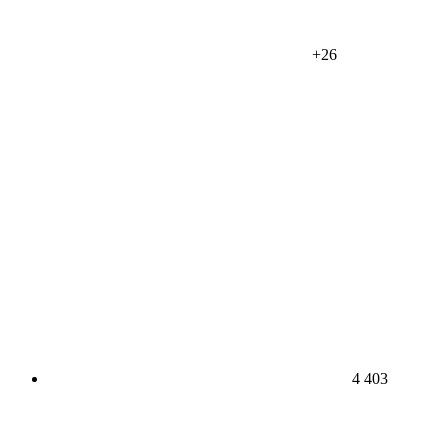
+26
4 403