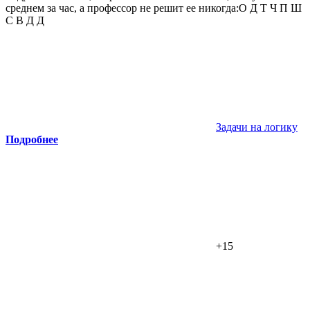
среднем за час, а профессор не решит ее никогда:О Д Т Ч П Ш
С В Д Д
Задачи на логику
Подробнее
+15