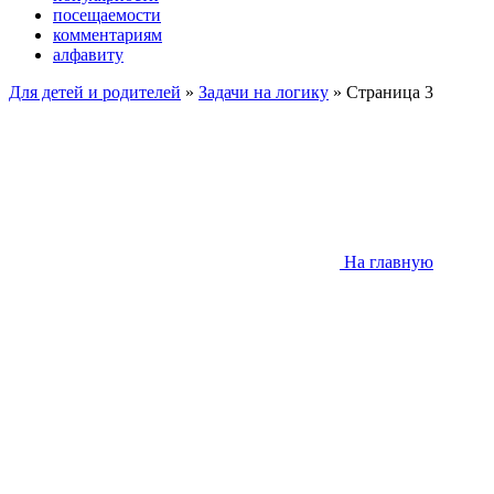
посещаемости
комментариям
алфавиту
Для детей и родителей
»
Задачи на логику
» Страница 3
На главную