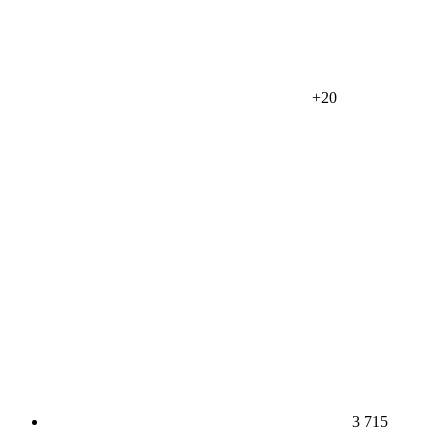
+20
3 715